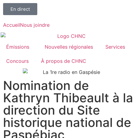
En direct
Accueil
Nous joindre
Émissions
Nouvelles régionales
Services
Concours
À propos de CHNC
Nomination de
107,1
Kathryn Thibeault à la
Paspébiac
direction du Site
historique national de
Paspébiac