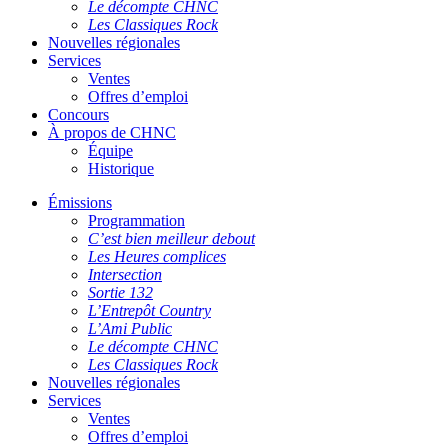
Le décompte CHNC
Les Classiques Rock
Nouvelles régionales
Services
Ventes
Offres d’emploi
Concours
À propos de CHNC
Équipe
Historique
Émissions
Programmation
C’est bien meilleur debout
Les Heures complices
Intersection
Sortie 132
L’Entrepôt Country
L’Ami Public
Le décompte CHNC
Les Classiques Rock
Nouvelles régionales
Services
Ventes
Offres d’emploi