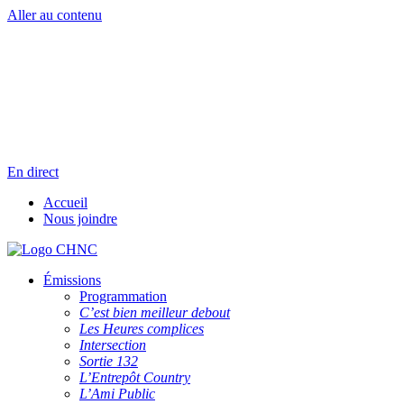
Aller au contenu
Radio en direct
Pause
Liste des dernières chansons
En direct
Accueil
Nous joindre
Émissions
Programmation
C’est bien meilleur debout
Les Heures complices
Intersection
Sortie 132
L’Entrepôt Country
L’Ami Public