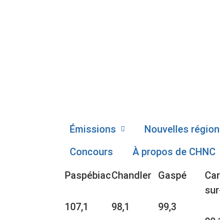
Émissions
Nouvelles région
Concours
À propos de CHNC
Paspébiac
Chandler
Gaspé
Car
sur
107,1
98,1
99,3