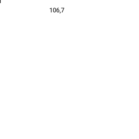
1
106,7
 DU
– 21