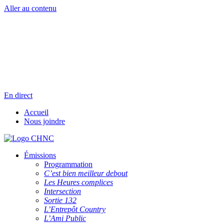
Aller au contenu
Radio en direct
Pause
Liste des dernières chansons
En direct
Accueil
Nous joindre
Émissions
Programmation
C’est bien meilleur debout
Les Heures complices
Intersection
Sortie 132
L’Entrepôt Country
L’Ami Public