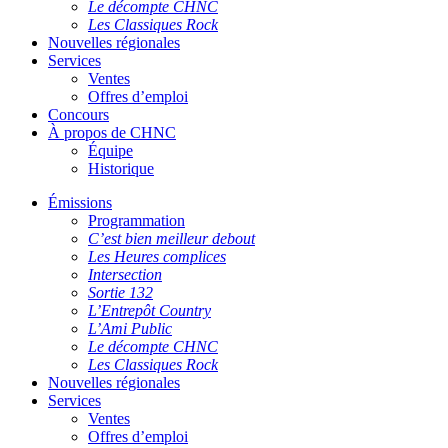
Le décompte CHNC
Les Classiques Rock
Nouvelles régionales
Services
Ventes
Offres d’emploi
Concours
À propos de CHNC
Équipe
Historique
Émissions
Programmation
C’est bien meilleur debout
Les Heures complices
Intersection
Sortie 132
L’Entrepôt Country
L’Ami Public
Le décompte CHNC
Les Classiques Rock
Nouvelles régionales
Services
Ventes
Offres d’emploi