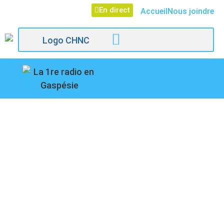
En direct
Accueil
Nous joindre
107,1
NOUVEAU COMITÉ DE
Paspébiac
GESTION À LA
COALITION DES
GASPÉSIENS POUR LE
RETOUR DU TRAIN