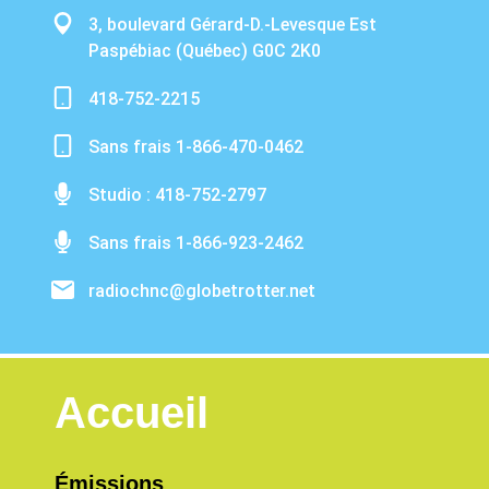
3, boulevard Gérard-D.-Levesque Est
Paspébiac (Québec) G0C 2K0
418-752-2215
Sans frais 1-866-470-0462
Studio : 418-752-2797
Sans frais 1-866-923-2462
radiochnc@globetrotter.net
Accueil
Émissions