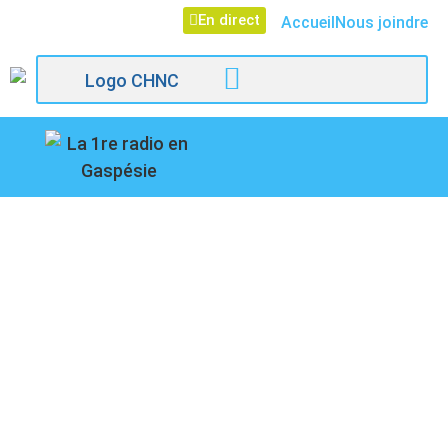
En direct
Accueil
Nous joindre
107,1
NOUVEAUX SENTIERS
Paspébiac
DE VÉLO DE
MONTAGNE
INAUGURÉS PAR LE
CLUB DE VÉLO PABOK