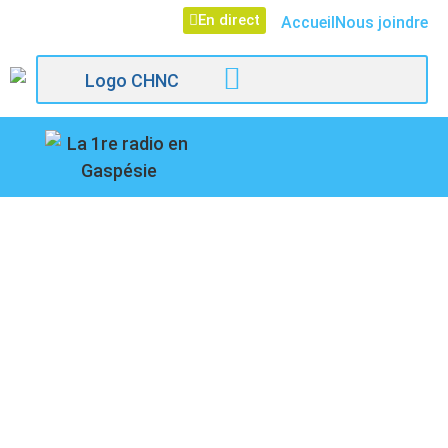
En direct
Accueil
Nous joindre
107,1
PATRICK DUBOIS
Paspébiac
PRÉSENTE SON
RECUEIL DES
HISTOIRES DE ST-
ELZÉAR, IL NOUS EN