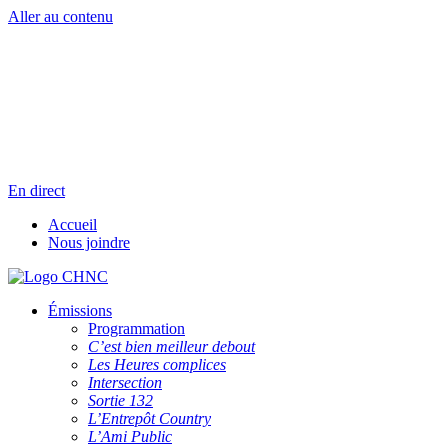
Aller au contenu
Radio en direct
Pause
Liste des dernières chansons
En direct
Accueil
Nous joindre
Émissions
Programmation
C’est bien meilleur debout
Les Heures complices
Intersection
Sortie 132
L’Entrepôt Country
L’Ami Public