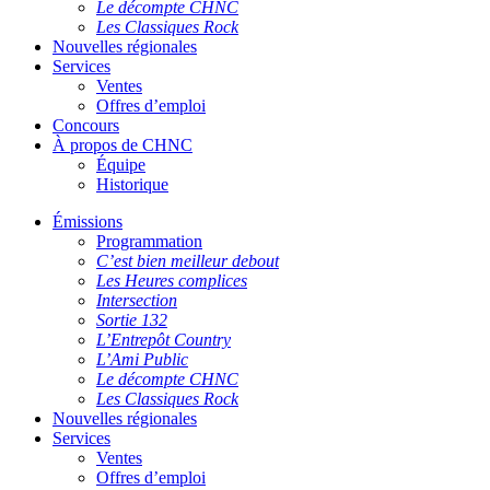
Le décompte CHNC
Les Classiques Rock
Nouvelles régionales
Services
Ventes
Offres d’emploi
Concours
À propos de CHNC
Équipe
Historique
Émissions
Programmation
C’est bien meilleur debout
Les Heures complices
Intersection
Sortie 132
L’Entrepôt Country
L’Ami Public
Le décompte CHNC
Les Classiques Rock
Nouvelles régionales
Services
Ventes
Offres d’emploi