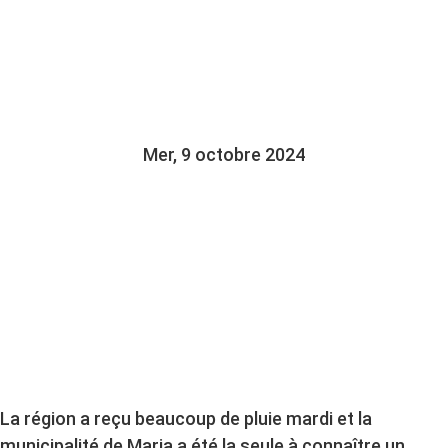
JEAN-CLAUDE LANDRY
FAIT LE BILAN
Mer, 9 octobre 2024
La région a reçu beaucoup de pluie mardi et la
municipalité de Maria a été la seule à connaître un