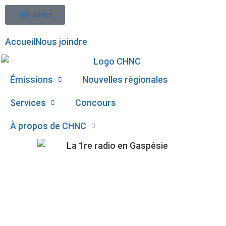
En direct
Accueil
Nous joindre
Émissions
Nouvelles régionales
Services
Concours
À propos de CHNC
PLUIE REÇUE EN
107,1
GRANDE QUANTITÉ À
Paspébiac
MARIA, LE MAIRE