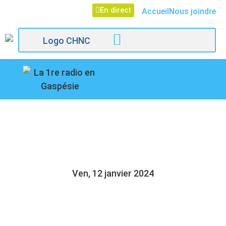
En direct
Accueil
Nous joindre
107,1
POUR CESSER DE
Paspébiac
FUMER…….
Ven, 12 janvier 2024