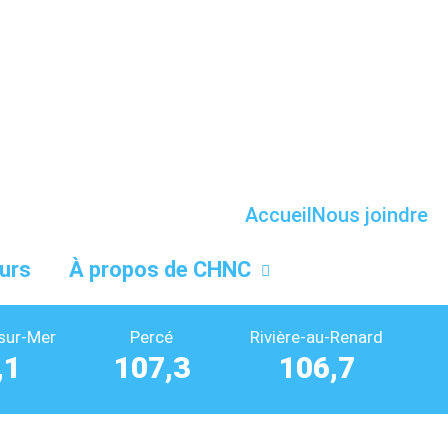
Accueil
Nous joindre
urs
À propos de CHNC
sur-Mer
Percé
Rivière-au-Renard
,1
107,3
106,7