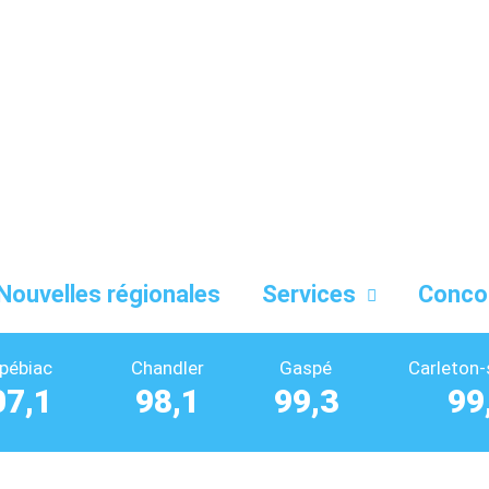
Nouvelles régionales
Services
Conco
pébiac
Chandler
Gaspé
Carleton-
07,1
98,1
99,3
99