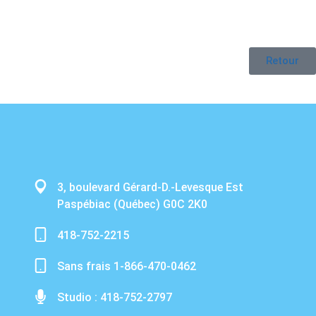
Retour
3, boulevard Gérard-D.-Levesque Est
Paspébiac (Québec) G0C 2K0
418-752-2215
Sans frais 1-866-470-0462
Studio : 418-752-2797