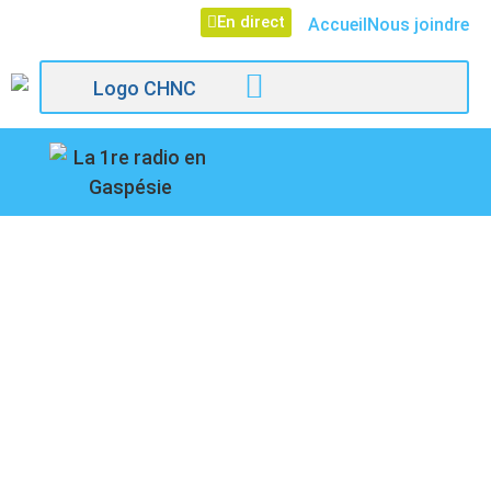
En direct
Accueil
Nous joindre
107,1
PROJET DE 48
Paspébiac
LOGEMENTS À
CHANDLER,
ENTREVUE AVEC LE
MAIRE GILLES