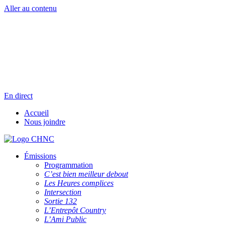
Aller au contenu
Radio en direct
Pause
Liste des dernières chansons
En direct
Accueil
Nous joindre
Émissions
Programmation
C’est bien meilleur debout
Les Heures complices
Intersection
Sortie 132
L’Entrepôt Country
L’Ami Public