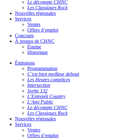
Le décompte CHNC
Les Classiques Rock
Nouvelles régionales
Services
Ventes
Offres d’emploi
Concours
À propos de CHNC
Équipe
Historique
Émissions
Programmation
C’est bien meilleur debout
Les Heures complices
Intersection
Sortie 132
L’Entrepôt Country
L’Ami Public
Le décompte CHNC
Les Classiques Rock
Nouvelles régionales
Services
Ventes
Offres d’emploi