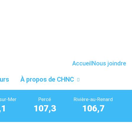
Accueil
Nous joindre
urs
À propos de CHNC
sur-Mer
Percé
Rivière-au-Renard
,1
107,3
106,7