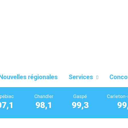
Nouvelles régionales
Services
Conco
pébiac
Chandler
Gaspé
Carleton-
07,1
98,1
99,3
99