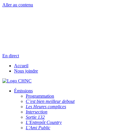
Aller au contenu
Radio en direct
Pause
Liste des dernières chansons
En direct
Accueil
Nous joindre
Émissions
Programmation
C’est bien meilleur debout
Les Heures complices
Intersection
Sortie 132
L’Entrepôt Country
L’Ami Public