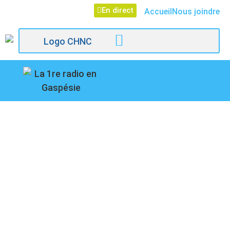
En direct
Accueil
Nous joindre
107,1
RÉTABLISSEMENT DU
Paspébiac
CARIBOU, LE CONSEIL
RÉGIONAL DE
L’ENVIRONNEMENT
LANCE UN APPEL AU