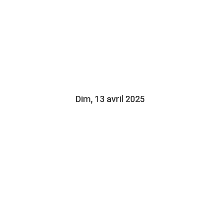
DIALOGUE, MICHEL
CHOUINARD EN
ENTREVUE
Dim, 13 avril 2025