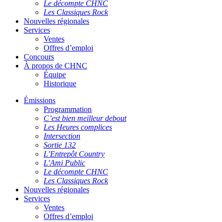
Le décompte CHNC
Les Classiques Rock
Nouvelles régionales
Services
Ventes
Offres d’emploi
Concours
À propos de CHNC
Équipe
Historique
Émissions
Programmation
C’est bien meilleur debout
Les Heures complices
Intersection
Sortie 132
L’Entrepôt Country
L’Ami Public
Le décompte CHNC
Les Classiques Rock
Nouvelles régionales
Services
Ventes
Offres d’emploi