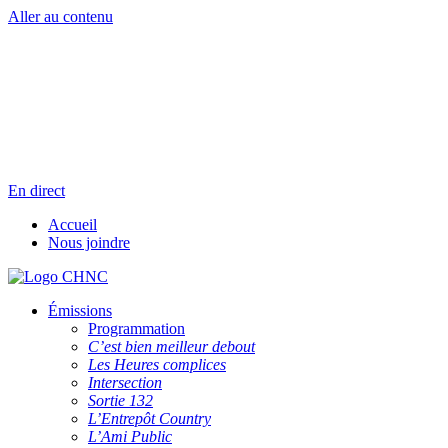
Aller au contenu
Radio en direct
Pause
Liste des dernières chansons
En direct
Accueil
Nous joindre
Émissions
Programmation
C’est bien meilleur debout
Les Heures complices
Intersection
Sortie 132
L’Entrepôt Country
L’Ami Public