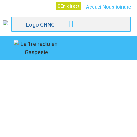
En direct
Accueil
Nous joindre
107,1
SOUVENIR DU
Paspébiac
RÉFÉRENDUM PAR
MARCEL LANDRY, UN
AMERTUME 30 ANS
PLUS TARD