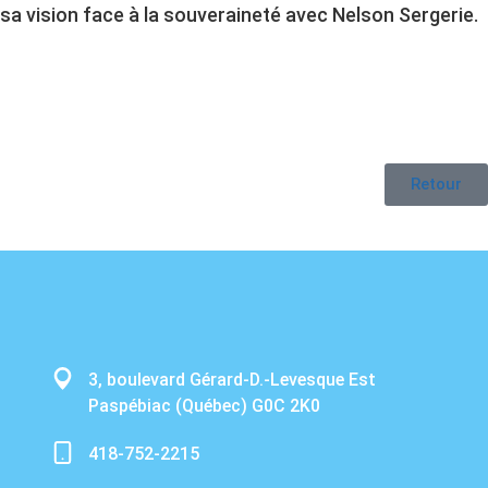
sa vision face à la souveraineté avec Nelson Sergerie.
Retour
3, boulevard Gérard-D.-Levesque Est
Paspébiac (Québec) G0C 2K0
418-752-2215