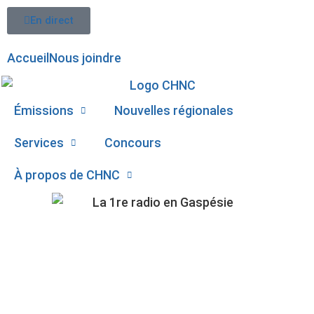
En direct
Accueil
Nous joindre
Émissions
Nouvelles régionales
Services
Concours
À propos de CHNC
STATU QUO MAINTENU
107,1
POUR LE CHOIX DU
Paspébiac
PRÉFET DANS