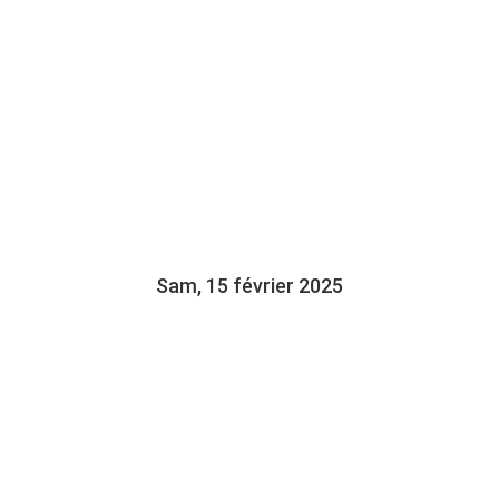
AVIGNON, ENTRETIENS
AVEC MATHIEU
LAPOINTE ET JEAN-
CLAUDE LANDRY
Sam, 15 février 2025