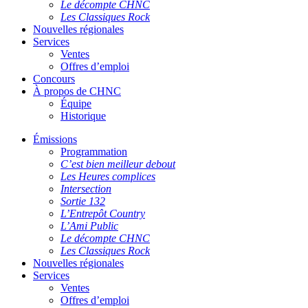
Le décompte CHNC
Les Classiques Rock
Nouvelles régionales
Services
Ventes
Offres d’emploi
Concours
À propos de CHNC
Équipe
Historique
Émissions
Programmation
C’est bien meilleur debout
Les Heures complices
Intersection
Sortie 132
L’Entrepôt Country
L’Ami Public
Le décompte CHNC
Les Classiques Rock
Nouvelles régionales
Services
Ventes
Offres d’emploi