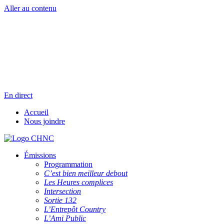
Aller au contenu
Radio en direct
Pause
Liste des dernières chansons
En direct
Accueil
Nous joindre
Émissions
Programmation
C’est bien meilleur debout
Les Heures complices
Intersection
Sortie 132
L’Entrepôt Country
L’Ami Public