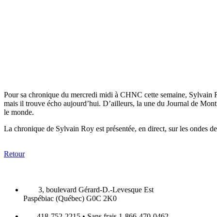
Pour sa chronique du mercredi midi à CHNC cette semaine, Sylvain R
mais il trouve écho aujourd’hui. D’ailleurs, la une du Journal de Mon
le monde.
La chronique de Sylvain Roy est présentée, en direct, sur les ondes 
Retour
3, boulevard Gérard-D.-Levesque Est
Paspébiac (Québec) G0C 2K0
418-752-2215 • Sans frais 1-866-470-0462