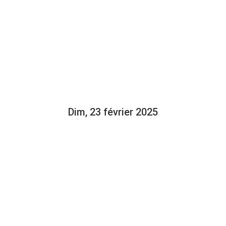
Y S’INTÉRES
OI 85 SUR L
Dim, 23 février 2025