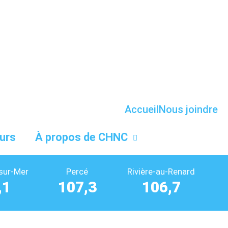
Accueil
Nous joindre
urs
À propos de CHNC
sur-Mer
Percé
Rivière-au-Renard
,1
107,3
106,7