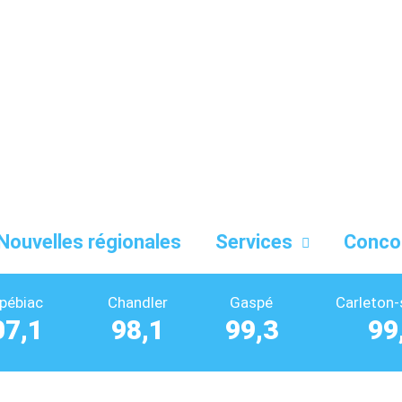
Nouvelles régionales
Services
Conco
pébiac
Chandler
Gaspé
Carleton-
07,1
98,1
99,3
99