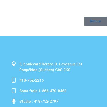
Retour
3, boulevard Gérard-D.-Levesque Est
Paspébiac (Québec) G0C 2K0
418-752-2215
Sans frais 1-866-470-0462
Studio : 418-752-2797