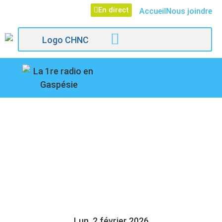
En direct
Accueil
Nous joindre
107,1
TOUT PREMIER
Paspébiac
FESTIVAL DES
SAVEURS À
PASPÉBIAC
Lun, 2 février 2026