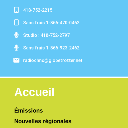
418-752-2215
Sans frais 1-866-470-0462
Studio : 418-752-2797
Sans frais 1-866-923-2462
radiochnc@globetrotter.net
Accueil
Émissions
Nouvelles régionales