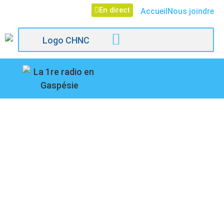
En direct
Accueil
Nous joindre
107,1
TROISIÈME
Paspébiac
RENCONTRES
MARCHANDES DE
GASPÉSIE
GOURMANDE