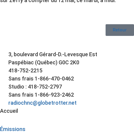
sur Zeffy à compter du 12 mai, ce mardi, à midi.
Retour
3, boulevard Gérard-D.-Levesque Est
Paspébiac (Québec) G0C 2K0
418-752-2215
Sans frais 1-866-470-0462
Studio : 418-752-2797
Sans frais 1-866-923-2462
radiochnc@globetrotter.net
Accueil
Émissions