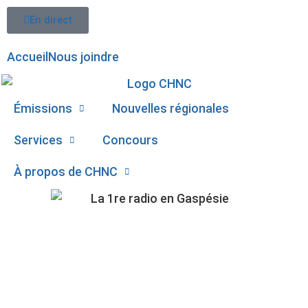
En direct
Accueil
Nous joindre
Émissions
Nouvelles régionales
Services
Concours
À propos de CHNC
UN SOUPER-BÉNÉFICE
107,1
AU GOÛT DU
Paspébiac
PATRIMOINE À