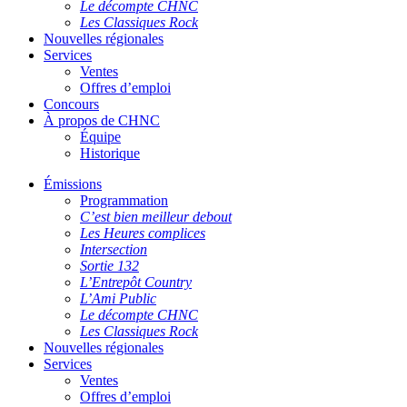
Le décompte CHNC
Les Classiques Rock
Nouvelles régionales
Services
Ventes
Offres d’emploi
Concours
À propos de CHNC
Équipe
Historique
Émissions
Programmation
C’est bien meilleur debout
Les Heures complices
Intersection
Sortie 132
L’Entrepôt Country
L’Ami Public
Le décompte CHNC
Les Classiques Rock
Nouvelles régionales
Services
Ventes
Offres d’emploi