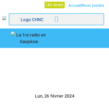
En direct
Accueil
Nous joindre
107,1
VIVRE EN GASPÉSIE,
Paspébiac
ÇA FAIT QUOI AU
JUSTE ?
Lun, 26 février 2024