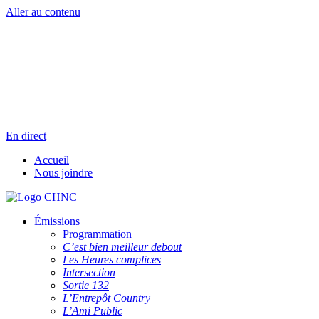
Aller au contenu
Radio en direct
Pause
Liste des dernières chansons
En direct
Accueil
Nous joindre
Émissions
Programmation
C’est bien meilleur debout
Les Heures complices
Intersection
Sortie 132
L’Entrepôt Country
L’Ami Public