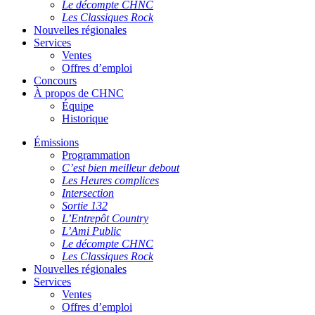
Le décompte CHNC
Les Classiques Rock
Nouvelles régionales
Services
Ventes
Offres d’emploi
Concours
À propos de CHNC
Équipe
Historique
Émissions
Programmation
C’est bien meilleur debout
Les Heures complices
Intersection
Sortie 132
L’Entrepôt Country
L’Ami Public
Le décompte CHNC
Les Classiques Rock
Nouvelles régionales
Services
Ventes
Offres d’emploi