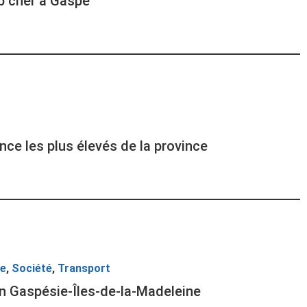
op cher à Gaspé
nce les plus élevés de la province
ce
,
Société
,
Transport
n Gaspésie-Îles-de-la-Madeleine