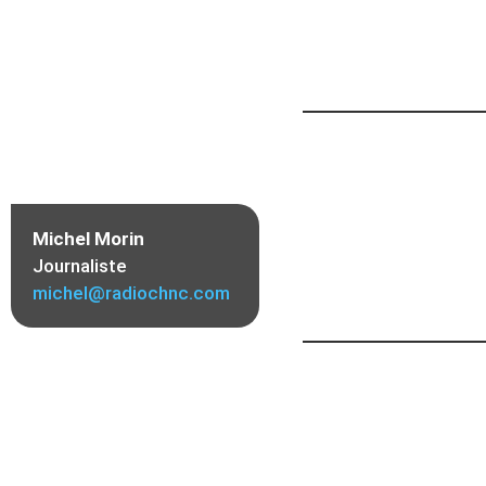
Michel Morin
Journaliste
michel@radiochnc.com