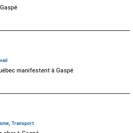
à Gaspé
vail
uébec manifestent à Gaspé
isme
,
Transport