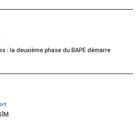
t
res : la deuxième phase du BAPE démarre
ort
éGÎM