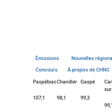
Émissions
Nouvelles région
Concours
À propos de CHNC
Paspébiac
Chandler
Gaspé
Car
sur
107,1
98,1
99,3
99,