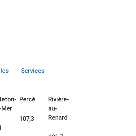
ales
Services
leton-
Percé
Rivière-
-Mer
au-
Renard
107,3
1