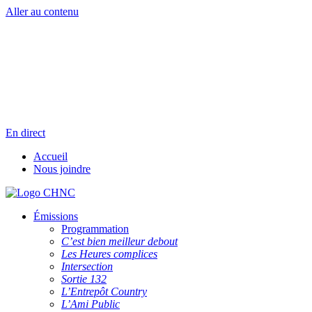
Aller au contenu
Radio en direct
Pause
Liste des dernières chansons
En direct
Accueil
Nous joindre
Émissions
Programmation
C’est bien meilleur debout
Les Heures complices
Intersection
Sortie 132
L’Entrepôt Country
L’Ami Public