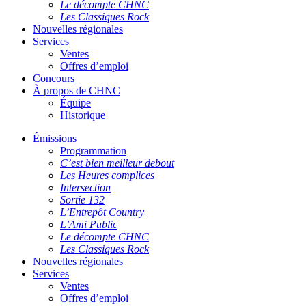
Le décompte CHNC
Les Classiques Rock
Nouvelles régionales
Services
Ventes
Offres d’emploi
Concours
À propos de CHNC
Équipe
Historique
Émissions
Programmation
C’est bien meilleur debout
Les Heures complices
Intersection
Sortie 132
L’Entrepôt Country
L’Ami Public
Le décompte CHNC
Les Classiques Rock
Nouvelles régionales
Services
Ventes
Offres d’emploi