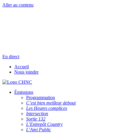
Aller au contenu
Radio en direct
Pause
Liste des dernières chansons
En direct
Accueil
Nous joindre
Émissions
Programmation
C’est bien meilleur debout
Les Heures complices
Intersection
Sortie 132
L’Entrepôt Country
L’Ami Public