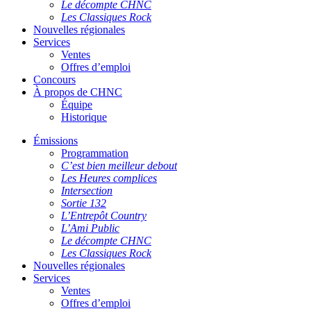
Le décompte CHNC
Les Classiques Rock
Nouvelles régionales
Services
Ventes
Offres d’emploi
Concours
À propos de CHNC
Équipe
Historique
Émissions
Programmation
C’est bien meilleur debout
Les Heures complices
Intersection
Sortie 132
L’Entrepôt Country
L’Ami Public
Le décompte CHNC
Les Classiques Rock
Nouvelles régionales
Services
Ventes
Offres d’emploi