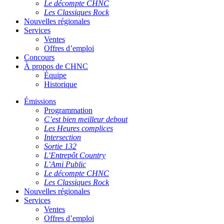
Le décompte CHNC
Les Classiques Rock
Nouvelles régionales
Services
Ventes
Offres d’emploi
Concours
À propos de CHNC
Équipe
Historique
Émissions
Programmation
C’est bien meilleur debout
Les Heures complices
Intersection
Sortie 132
L’Entrepôt Country
L’Ami Public
Le décompte CHNC
Les Classiques Rock
Nouvelles régionales
Services
Ventes
Offres d’emploi