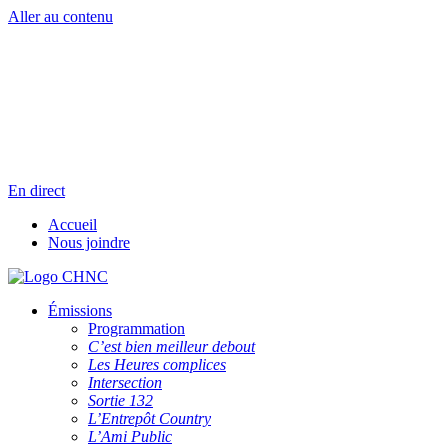
Aller au contenu
Radio en direct
Pause
Liste des dernières chansons
En direct
Accueil
Nous joindre
Émissions
Programmation
C’est bien meilleur debout
Les Heures complices
Intersection
Sortie 132
L’Entrepôt Country
L’Ami Public