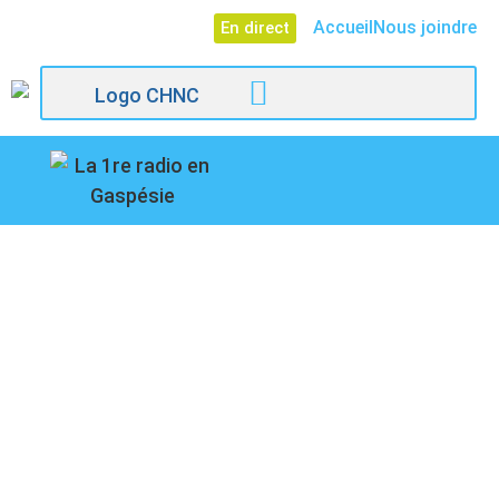
Accueil
Nous joindre
En direct
107,1
Paspébiac