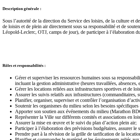
Description générale :
Sous l’autorité de la direction du Service des loisirs, de la culture et d
de loisirs et de plein air directement sous sa responsabilité et de soute
Léopold-Leclerc, OTJ, camps de jour), de participer à l’élaboration du 
Rôles et responsabilités :
Gérer et superviser les ressources humaines sous sa responsabilit
incluant la gestion administrative (heures travaillées, absences, e
Gérer les locations reliées aux infrastructures sportives et de lois
Assurer les suivis relatifs aux infrastructures (commanditaires, s
Planifier, organiser, superviser et contrôler l’organisation d’act
Soutenir les organismes du milieu selon les besoins spécifiques (p
Apporter son soutien aux événements du milieu (Marathon BDC, R
Représenter la Ville sur différents comités et associations en 
Assurer la mise en œuvre et le suivi du plan d’action plein air;
Participer à l’élaboration des prévisions budgétaires, assurer le 
Prendre part à la révision de la grille de tarification de la locatio
Planifier et commander le matériel et les équipements reliés aux t