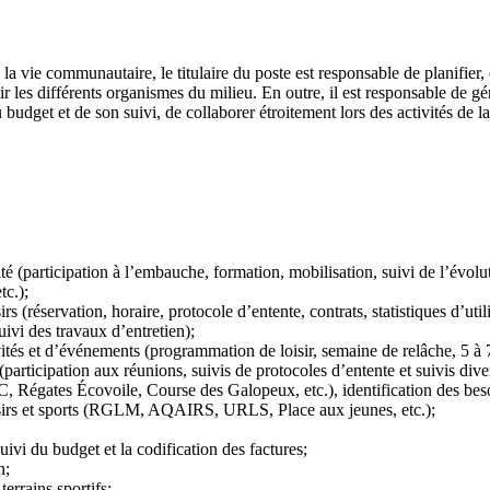
e la vie communautaire, le titulaire du poste est responsable de planifier,
nir les différents organismes du milieu. En outre, il est responsable de gé
budget et de son suivi, de collaborer étroitement lors des activités de l
é (participation à l’embauche, formation, mobilisation, suivi de l’évolut
tc.);
irs (réservation, horaire, protocole d’entente, contrats, statistiques d’util
uivi des travaux d’entretien);
ivités et d’événements (programmation de loisir, semaine de relâche, 5 à 
articipation aux réunions, suivis de protocoles d’entente et suivis divers
égates Écovoile, Course des Galopeux, etc.), identification des besoi
loisirs et sports (RGLM, AQAIRS, URLS, Place aux jeunes, etc.);
suivi du budget et la codification des factures;
n;
errains sportifs;