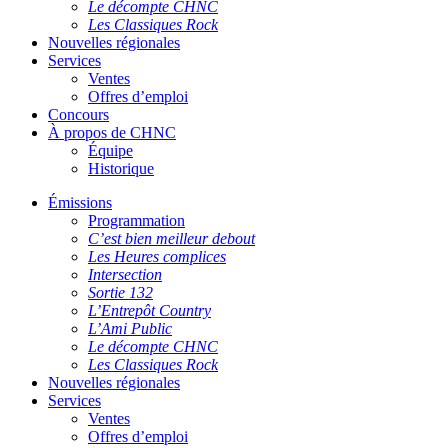
Le décompte CHNC
Les Classiques Rock
Nouvelles régionales
Services
Ventes
Offres d’emploi
Concours
À propos de CHNC
Équipe
Historique
Émissions
Programmation
C’est bien meilleur debout
Les Heures complices
Intersection
Sortie 132
L’Entrepôt Country
L’Ami Public
Le décompte CHNC
Les Classiques Rock
Nouvelles régionales
Services
Ventes
Offres d’emploi