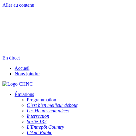
Aller au contenu
Radio en direct
Pause
Liste des dernières chansons
En direct
Accueil
Nous joindre
Émissions
Programmation
C’est bien meilleur debout
Les Heures complices
Intersection
Sortie 132
L’Entrepôt Country
L’Ami Public