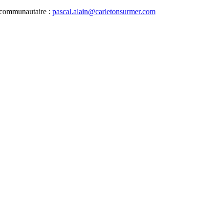
ie communautaire :
pascal.alain@carletonsurmer.com