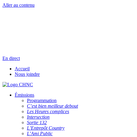
Aller au contenu
Radio en direct
Pause
Liste des dernières chansons
En direct
Accueil
Nous joindre
Émissions
Programmation
C’est bien meilleur debout
Les Heures complices
Intersection
Sortie 132
L’Entrepôt Country
L’Ami Public