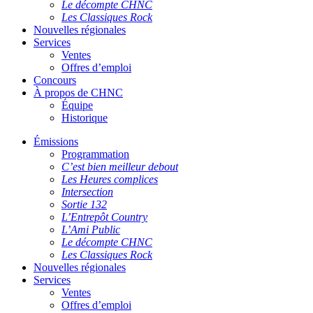
Le décompte CHNC
Les Classiques Rock
Nouvelles régionales
Services
Ventes
Offres d’emploi
Concours
À propos de CHNC
Équipe
Historique
Émissions
Programmation
C’est bien meilleur debout
Les Heures complices
Intersection
Sortie 132
L’Entrepôt Country
L’Ami Public
Le décompte CHNC
Les Classiques Rock
Nouvelles régionales
Services
Ventes
Offres d’emploi