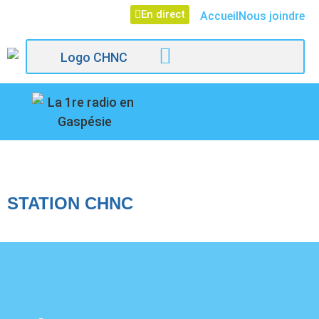
En direct
Accueil
Nous joindre
107,1
ARCHIVES :
STATIONS
Paspébiac
STATION CHNC