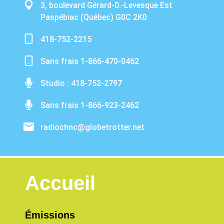
3, boulevard Gérard-D.-Levesque Est
Paspébiac (Québec) G0C 2K0
418-752-2215
Sans frais 1-866-470-0462
Studio : 418-752-2797
Sans frais 1-866-923-2462
radiochnc@globetrotter.net
Accueil
Émissions