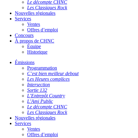
Le décompte CHNC
Les Classiques Rock
Nouvelles régionales
Services
Ventes
Offres d’emploi
Concours
À propos de CHNC
Équipe
Historique
Émissions
Programmation
C’est bien meilleur debout
Les Heures complices
Intersection
Sortie 132
L’Entrepôt Country
L’Ami Public
Le décompte CHNC
Les Classiques Rock
Nouvelles régionales
Services
Ventes
Offres d’emploi