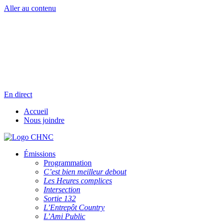
Aller au contenu
Radio en direct
Pause
Liste des dernières chansons
En direct
Accueil
Nous joindre
Émissions
Programmation
C’est bien meilleur debout
Les Heures complices
Intersection
Sortie 132
L’Entrepôt Country
L’Ami Public