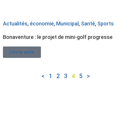
Actualités
,
économie
,
Municipal
,
Santé
,
Sports
Bonaventure : le projet de mini-golf progresse
Lire la suite
<
1
2
3
4
5
>