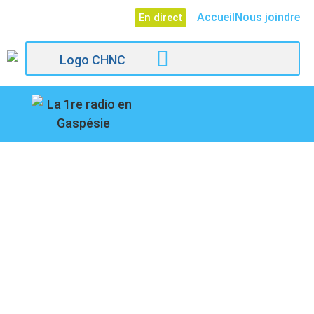
Accueil
Nous joindre
En direct
107,1
Paspébiac