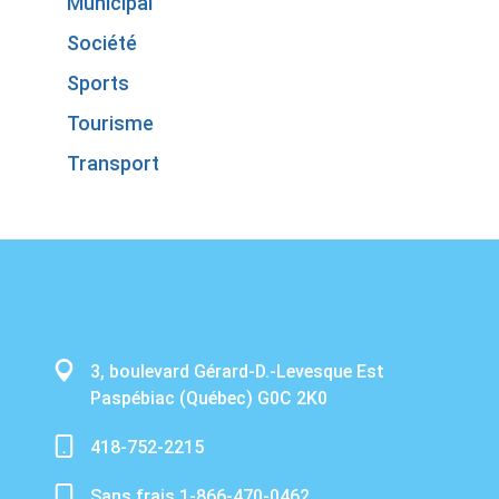
Municipal
Société
Sports
Tourisme
Transport
3, boulevard Gérard-D.-Levesque Est
Paspébiac (Québec) G0C 2K0
418-752-2215
Sans frais 1-866-470-0462