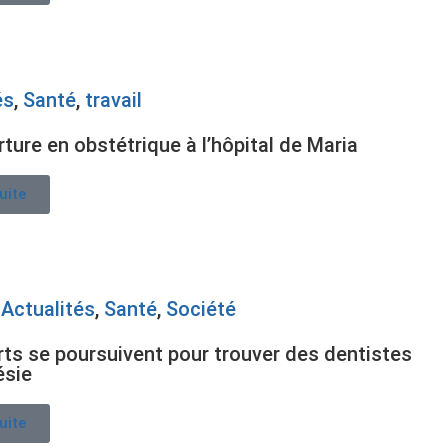
és
,
Santé
,
travail
ture en obstétrique à l’hôpital de Maria
suite
,
Actualités
,
Santé
,
Société
rts se poursuivent pour trouver des dentistes
ésie
suite