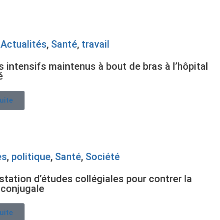
,
Actualités
,
Santé
,
travail
s intensifs maintenus à bout de bras à l’hôpital
é
suite
és
,
politique
,
Santé
,
Société
station d’études collégiales pour contrer la
 conjugale
suite