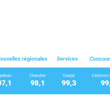
ouvelles régionales
Services
Concou
pébiac
Chandler
Gaspé
Carleton-
07,1
98,1
99,3
99