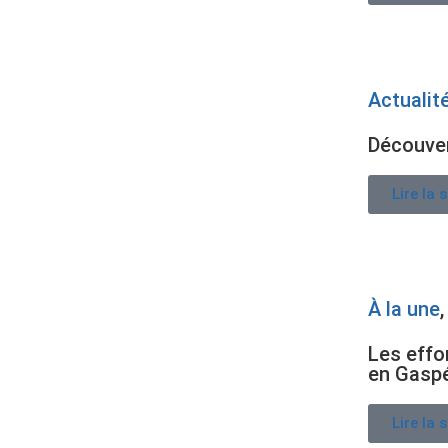
Actualit
Découver
Lire la 
À la une
Les effo
en Gasp
Lire la 