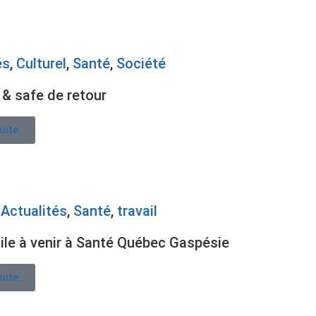
és
,
Culturel
,
Santé
,
Société
f & safe de retour
suite
,
Actualités
,
Santé
,
travail
icile à venir à Santé Québec Gaspésie
suite