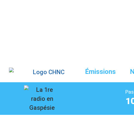
Liste des dernières chansons
Émissions
N
Pas
1