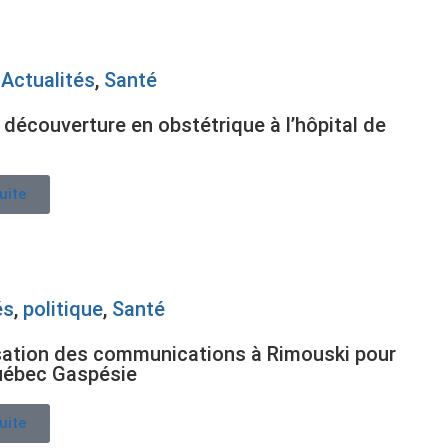
,
Actualités
,
Santé
 découverture en obstétrique à l’hôpital de
suite
és
,
politique
,
Santé
sation des communications à Rimouski pour
uébec Gaspésie
suite