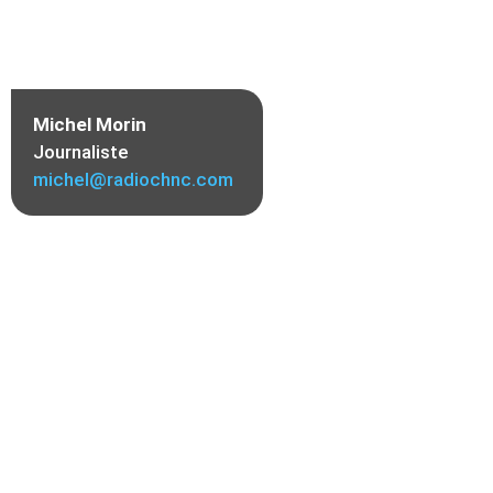
Michel Morin
Journaliste
michel@radiochnc.com