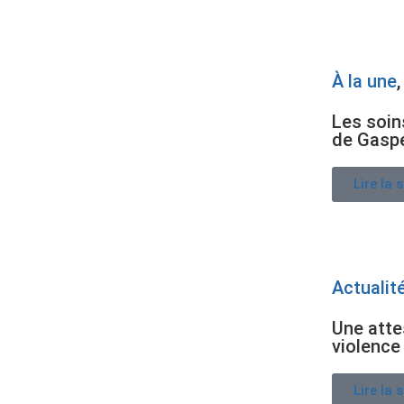
À la une
Les soin
de Gasp
Lire la 
Actualit
Une atte
violence
Lire la 