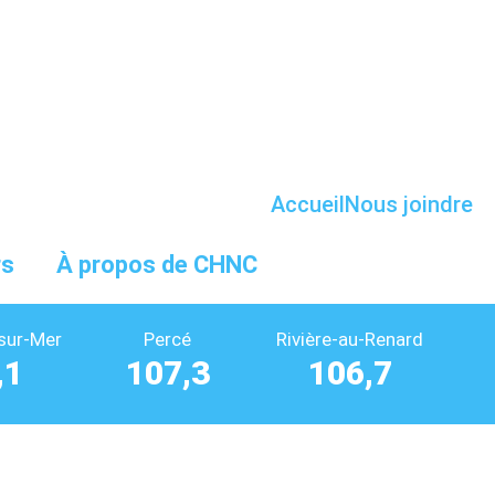
Accueil
Nous joindre
rs
À propos de CHNC
sur-Mer
Percé
Rivière-au-Renard
,1
107,3
106,7