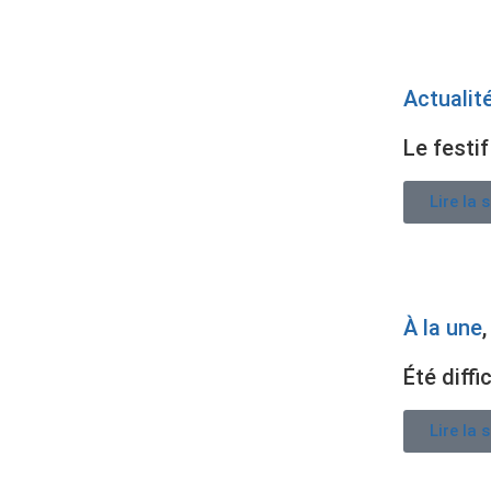
Actualit
Le festi
Lire la 
À la une
Été diff
Lire la 