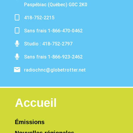
Paspébiac (Québec) G0C 2K0
418-752-2215
Sans frais 1-866-470-0462
Studio : 418-752-2797
Sans frais 1-866-923-2462
radiochnc@globetrotter.net
Accueil
Émissions
Nouvelles régionales