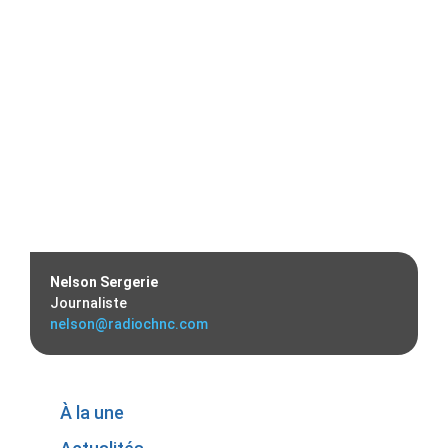
Nelson Sergerie
Journaliste
nelson@radiochnc.com
À la une