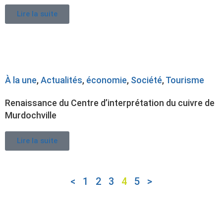
Lire la suite
À la une
,
Actualités
,
économie
,
Société
,
Tourisme
Renaissance du Centre d’interprétation du cuivre de
Murdochville
Lire la suite
<
1
2
3
4
5
>