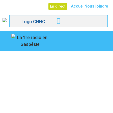
Accueil
Nous joindre
En direct
107,1
Paspébiac