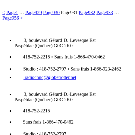
<
Page
1
…
Page
929
Page
930
Page
931
Page
932
Page
933
…
Page
956
>
3, boulevard Gérard-D.-Levesque Est
Paspébiac (Québec) G0C 2K0
418-752-2215 • Sans frais 1-866-470-0462
Studio : 418-752-2797 • Sans frais 1-866-923-2462
radiochnc@globetrotter.net
3, boulevard Gérard-D.-Levesque Est
Paspébiac (Québec) G0C 2K0
418-752-2215
Sans frais 1-866-470-0462
Studio : 418-752-2797