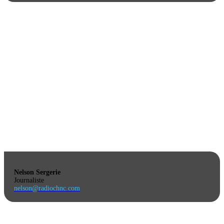
Nelson Sergerie
Journaliste
nelson@radiochnc.com