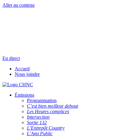
Aller au contenu
Radio en direct
Pause
Liste des dernières chansons
En direct
Accueil
Nous joindre
Émissions
Programmation
C’est bien meilleur debout
Les Heures complices
Intersection
Sortie 132
L’Entrepôt Country
L’Ami Public