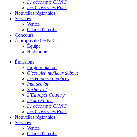
Le décompte CHNC
Les Classiques Rock
Nouvelles régionales
Services
Ventes
Offres d’emploi
Concours
À propos de CHNC
Équipe
Historique
Émissions
Programmation
C’est bien meilleur debout
Les Heures complices
Intersection
Sortie 132
L’Entrepôt Country
L’Ami Public
Le décompte CHNC
Les Classiques Rock
Nouvelles régionales
Services
Ventes
Offres d’emploi