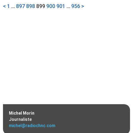
<
1
…
897
898
899
900
901
…
956
>
Michel Morin
Journaliste
michel@radiochnc.com